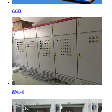
GGD
配电柜