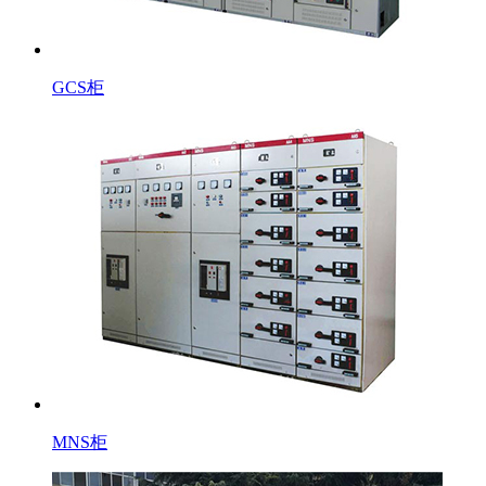
GCS柜
MNS柜